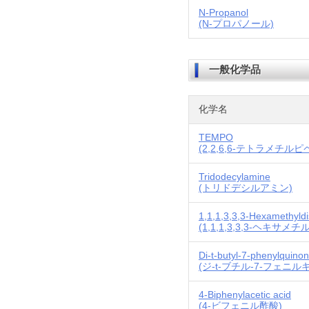
N-Propanol
(N-プロパノール)
一般化学品
化学名
TEMPO
(2,2,6,6-テトラメチル
Tridodecylamine
(トリドデシルアミン)
1,1,1,3,3,3-Hexamethyld
(1,1,1,3,3,3-ヘキサ
Di-t-butyl-7-phenylquino
(ジ-t-ブチル-7-フェニ
4-Biphenylacetic acid
(4-ビフェニル酢酸)