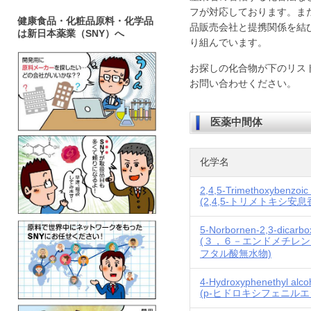
フが対応しております。ま
健康食品・化粧品原料・化学品
品販売会社と提携関係を結
は新日本薬業（SNY）へ
り組んでいます。
お探しの化合物が下のリス
お問い合わせください。
医薬中間体
化学名
2,4,5-Trimethoxybenzoic 
(2,4,5-トリメトキシ安息
5-Norbornen-2,3-dicarbox
(３，６－エンドメチレ
フタル酸無水物)
4-Hydroxyphenethyl alco
(p-ヒドロキシフェニルエ