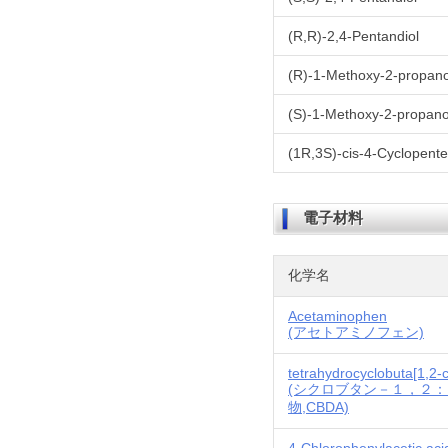
(R,R)-2,4-Pentandiol
(R)-1-Methoxy-2-propano
(S)-1-Methoxy-2-propano
(1R,3S)-cis-4-Cyclopente
電子材料
化学名
Acetaminophen
(アセトアミノフェン)
tetrahydrocyclobuta[1,2-c
(シクロブタン－１，２
物,CBDA)