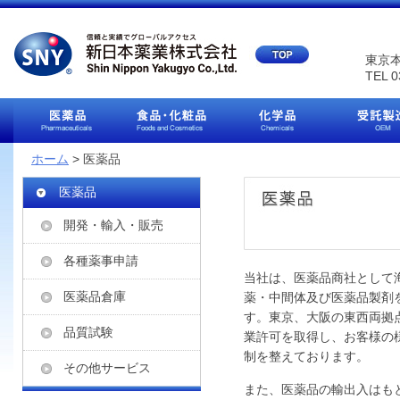
東京本
TEL 0
ホーム
> 医薬品
医薬品
開発・輸入・販売
各種薬事申請
当社は、医薬品商社として
医薬品倉庫
薬・中間体及び医薬品製剤
す。東京、大阪の東西両拠
品質試験
業許可を取得し、お客様の
制を整えております。
その他サービス
また、医薬品の輸出入はも