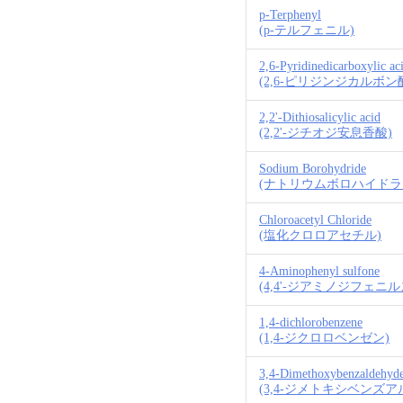
p-Terphenyl
(p-テルフェニル)
2,6-Pyridinedicarboxylic ac
(2,6-ピリジンジカルボン
2,2'-Dithiosalicylic acid
(2,2'-ジチオジ安息香酸)
Sodium Borohydride
(ナトリウムボロハイドラ
Chloroacetyl Chloride
(塩化クロロアセチル)
4-Aminophenyl sulfone
(4,4'-ジアミノジフェニ
1,4-dichlorobenzene
(1,4-ジクロロベンゼン)
3,4-Dimethoxybenzaldehyd
(3,4-ジメトキシベンズア