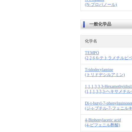
(N-プロパノール)
一般化学品
化学名
TEMPO
(2,2,6,6-テトラメチル
Tridodecylamine
(トリドデシルアミン)
1,1,1,3,3,3-Hexamethyldis
(1,1,1,3,3,3-ヘキサメ
Di-t-butyl-7-phenylquinone
(ジ-t-ブチル-7-フェニ
4-Biphenylacetic acid
(4-ビフェニル酢酸)