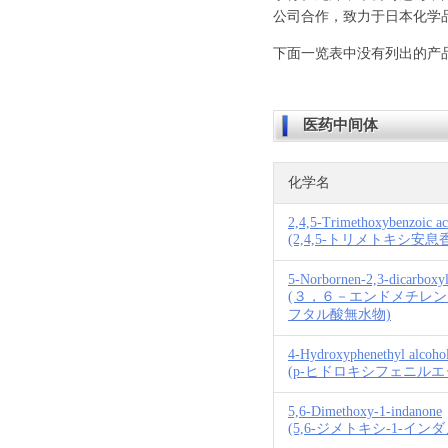
公司合作，致力于日本化学
下面一览表中没有列出的产
医药中间体
化学名
2,4,5-Trimethoxybenzoic ac
(2,4,5-トリメトキシ安息
5-Norbornen-2,3-dicarboxyl
(３，６－エンドメチレ
フタル酸無水物)
4-Hydroxyphenethyl alcoho
(p-ヒドロキシフェニルエ
5,6-Dimethoxy-1-indanone
(5,6-ジメトキシ-1-インダ