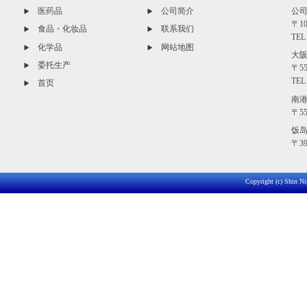
医药品
公司简介
公司
〒1
食品・化妆品
联系我们
TEL 
化学品
网站地图
大阪
委托生产
〒5
TEL 
首页
南港
〒5
饭岛
〒3
Copyright (c) Shin Ni