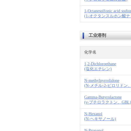
1-Octanesulfonic acid sodiu
(1-オクタンスルホン酸
工业溶剂
化学名
1,2-Dichloroethane
(塩化エチレン)
N-methylpyrrolidone
(N-メチル-2-ピロリドン、
Gamma-Butyrolactone
(γ-ブチロラクトン、GBL
N-Hexanol
(N-ヘキサノール)
N-Propanol