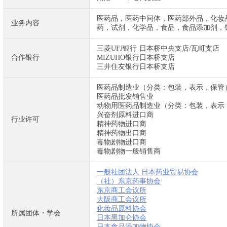
医药品，
医
药
中
间
体，
医药部外品，化妆
业务内容
药，试剂，化学品，食品，食品添加剂，
三菱UFJ银行
日本桥中央支店/瓦町支店
合作银行
MIZUHO银行
日本桥支店
三井住友银行
日本桥支店
医药品制造业（分类：包装，表示，保管
医药品批发销售业
动物用医药品制造业（分类：包装，表示
兴奋剂原料进口商
行业许可
精神药物进口商
精神药物出口商
毒物剧物进口商
毒物剧物一般销售商
一般社团法人 日本药业贸易协会
（社）东京药事协会
东京商工会议所
大阪商工会议所
化妆品原料协会
所属团体・学会
日本黑加仑协会
日本食品添加物协会