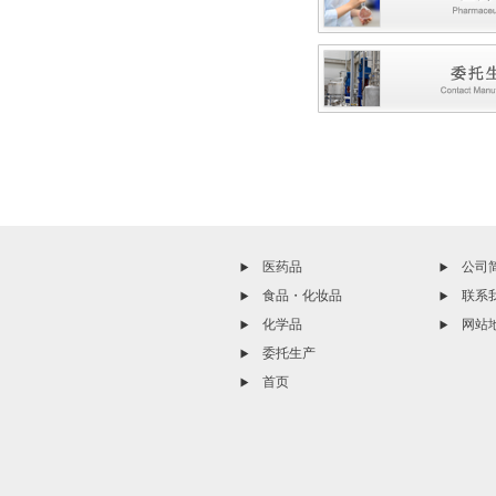
医药品
公司
食品・化妆品
联系
化学品
网站
委托生产
首页